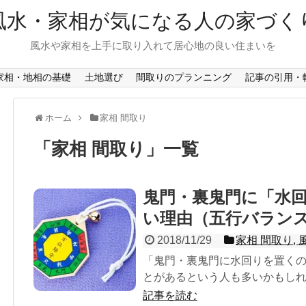
風水・家相が気になる人の家づく
風水や家相を上手に取り入れて居心地の良い住まいを
家相・地相の基礎
土地選び
間取りのプランニング
記事の引用・
ホーム
家相 間取り
「
家相 間取り
」
一覧
鬼門・裏鬼門に「水
い理由（五行バラン
2018/11/29
家相 間取り
,
「鬼門・裏鬼門に水回りを置く
とがあるという人も多いかもしれま
記事を読む