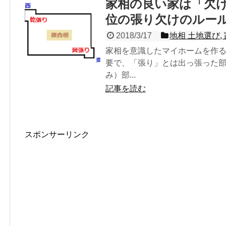
家相の良い家は「欠
位の張り欠けのルー
2018/3/17
地相 土地選び
,
家相を意識したマイホームを作
要で、「張り」とは出っ張った
み）部...
記事を読む
スポンサーリンク