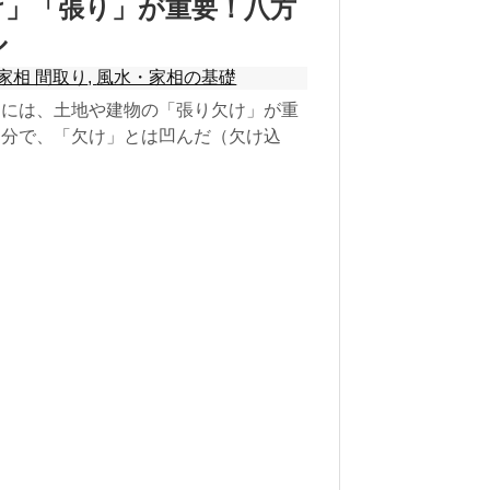
け」「張り」が重要！八方
ル
家相 間取り
,
風水・家相の基礎
るには、土地や建物の「張り欠け」が重
部分で、「欠け」とは凹んだ（欠け込