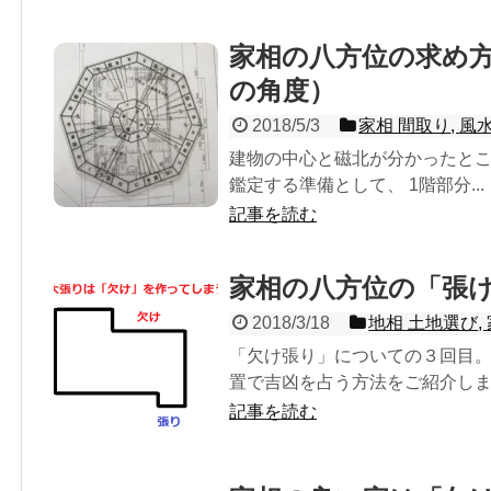
家相の八方位の求め
の角度）
2018/5/3
家相 間取り
,
風
建物の中心と磁北が分かったとこ
鑑定する準備として、 1階部分...
記事を読む
家相の八方位の「張
2018/3/18
地相 土地選び
,
「欠け張り」についての３回目
置で吉凶を占う方法をご紹介します
記事を読む